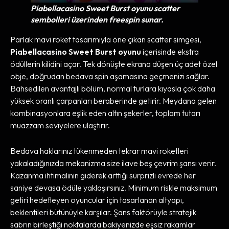
Piabellacasino Sweet Burst oyunu scatter
sembolleri üzerinden freespin sunar.
Parlak mavi roket tasarımıyla öne çıkan scatter simgesi,
Piabellacasino Sweet Burst oyunu
içerisinde ekstra
ödüllerin kilidini açar. Tek dönüşte ekrana düşen üç adet özel
obje, doğrudan bedava spin aşamasına geçmenizi sağlar.
Bahsedilen avantajlı bölüm, normal turlara kıyasla çok daha
yüksek oranlı çarpanları beraberinde getirir. Meydana gelen
kombinasyonlara eşlik eden altın şekerler, toplam tutarı
muazzam seviyelere ulaştırır.
Bedava haklarınız tükenmeden tekrar mavi roketleri
yakaladığınızda mekanizma size ilave beş çevrim şansı verir.
Kazanma ihtimalinin giderek arttığı sürprizli evrede her
saniye devasa ödüle yaklaşırsınız. Minimum riskle maksimum
getiri hedefleyen oyuncular için tasarlanan altyapı,
beklentileri bütünüyle karşılar. Şans faktörüyle stratejik
sabrın birleştiği noktalarda bakiyenizde eşsiz rakamlar