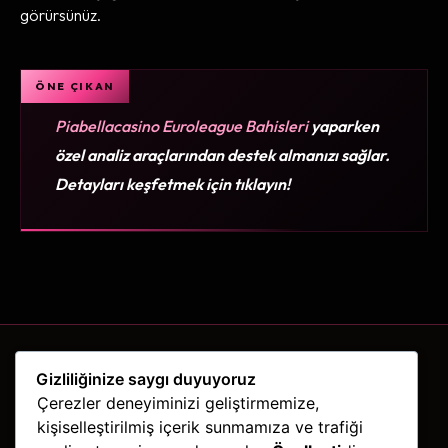
görürsünüz.
Piabellacasino Euroleague Bahisleri
yaparken
özel analiz araçlarından destek almanızı sağlar.
Detayları keşfetmek için tıklayın!
Gizliliğinize saygı duyuyoruz
Çerezler deneyiminizi geliştirmemize,
kişiselleştirilmiş içerik sunmamıza ve trafiği
Para Yatırma Ve Çekme