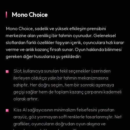
Mono Choice
Mono Choice, sadelik ve yüksek etkileşim prensibini
merkezine alan yenilikçi bir tahmin oyunudur. Geleneksel
slotlardan farklı özellikler taşıyan içerik, oyunculara hızlı karar
verme ve anlık kazanç fırsatı sunar. Oyun hakkında bilinmesi
gereken diğer hususlarsa şu şekildedir:
Slot, kullanıcıya sunulan tekil seçenekler üzerinden
ilerleyen oldukça yalın bir tahmin mekanizmasına
sahiptir. Her doğru seçim, hem bir sonraki aşamaya
geçişi sağlar hem de toplam kazanç çarpanını kademeli
olarak artırır.
Kiss Al sağlayıcısının minimalizm felsefesini yansıtan
arayüz, göz yormayan soft renklerle tasarlanmıştır. Net
grafikler, oyuncuların doğrudan oyun akışına ve