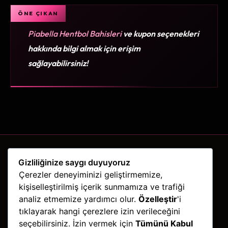
Piabella Hentbol Bahisleri
ve kupon seçenekleri
hakkında bilgi almak için erişim
sağlayabilirsiniz!
Gizliliğinize saygı duyuyoruz
Çerezler deneyiminizi geliştirmemize,
kişiselleştirilmiş içerik sunmamıza ve trafiği
Para Yatırma Ve Çekme
analiz etmemize yardımcı olur.
Özelleştir
'i
tıklayarak hangi çerezlere izin verileceğini
seçebilirsiniz. İzin vermek için
Tümünü Kabul