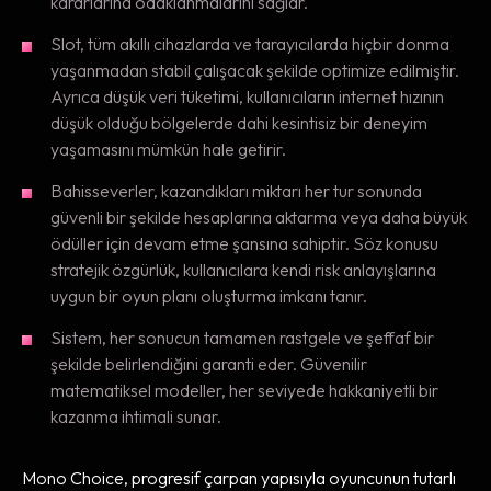
kararlarına odaklanmalarını sağlar.
Slot, tüm akıllı cihazlarda ve tarayıcılarda hiçbir donma
yaşanmadan stabil çalışacak şekilde optimize edilmiştir.
Ayrıca düşük veri tüketimi, kullanıcıların internet hızının
düşük olduğu bölgelerde dahi kesintisiz bir deneyim
yaşamasını mümkün hale getirir.
Bahisseverler, kazandıkları miktarı her tur sonunda
güvenli bir şekilde hesaplarına aktarma veya daha büyük
ödüller için devam etme şansına sahiptir. Söz konusu
stratejik özgürlük, kullanıcılara kendi risk anlayışlarına
uygun bir oyun planı oluşturma imkanı tanır.
Sistem, her sonucun tamamen rastgele ve şeffaf bir
şekilde belirlendiğini garanti eder. Güvenilir
matematiksel modeller, her seviyede hakkaniyetli bir
kazanma ihtimali sunar.
Mono Choice, progresif çarpan yapısıyla oyuncunun tutarlı