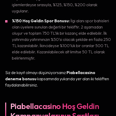
işlemlerdeyse sırasıyla, %125, %150, %200 olarak
uygulanır.
%150 Hoş Geldin Spor Bonusu:
İlgi alanı spor bahisleri
olan üyelere sunulan değerli bir tekliftir. 2 aşamadan
oluşur ve toplam 750 TL’lik bir kazanç elde edilebilir. İlk
yatırımda yatırımınızın %50’si olacak şekilde en fazla 250
TL kazanılabilir. İkincideyse %100’lük bir oranlar 500 TL
elde edilebilir. Kazanılabilecek alt limitse 50 TL olarak
belirlenmiştir.
Siz de kayıt olmayı düşünüyorsanız
Piabellacasino
deneme bonusu
kapsamında yukarıda yer alan iki tekliften
faydalanabilirsiniz.
Piabellacasino Hoş Geldin
Kampanyalarının Şartları