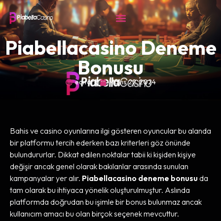
Piabellacasino Deneme
Bonusu
editorpi
Mayıs 22, 2024
Bahis ve casino oyunlarına ilgi gösteren oyuncular bu alanda
bir platformu tercih ederken bazı kriterleri göz önünde
bulundururlar. Dikkat edilen noktalar tabii ki kişiden kişiye
değişir ancak genel olarak bakılanlar arasında sunulan
kampanyalar yer alır.
Piabellacasino deneme bonusu
da
tam olarak bu ihtiyaca yönelik oluşturulmuştur. Aslında
platformda doğrudan bu işimle bir bonus bulunmaz ancak
kullanıcım amacı bu olan birçok seçenek mevcuttur.