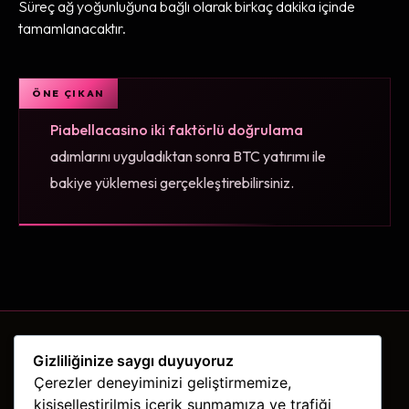
Süreç ağ yoğunluğuna bağlı olarak birkaç dakika içinde
tamamlanacaktır.
Piabellacasino iki faktörlü doğrulama
adımlarını uyguladıktan sonra BTC yatırımı ile
bakiye yüklemesi gerçekleştirebilirsiniz.
Gizliliğinize saygı duyuyoruz
Çerezler deneyiminizi geliştirmemize,
kişiselleştirilmiş içerik sunmamıza ve trafiği