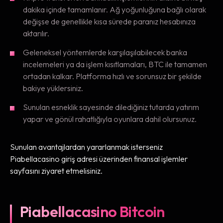
dakika içinde tamamlanır. Ağ yoğunluğuna bağlı olarak
değişse de genellikle kısa sürede paranız hesabınıza
aktarılır.
Geleneksel yöntemlerde karşılaşılabilecek banka
incelemeleri ya da işlem kısıtlamaları, BTC ile tamamen
ortadan kalkar. Platforma hızlı ve sorunsuz bir şekilde
bakiye yüklersiniz.
Sunulan esneklik sayesinde dilediğiniz tutarda yatırım
yapar ve gönül rahatlığıyla oyunlara dahil olursunuz.
Sunulan avantajlardan yararlanmak isterseniz
Piabellacasino giriş adresi üzerinden finansal işlemler
sayfasını ziyaret etmelisiniz.
Piabellacasino Bitcoin