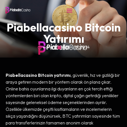
Piabellacasino Bitcoin
Yatırımı
editorpi
Kasım 27, 2024
Piabellacasino Bitcoin yatırımı
, güvenlik, hız ve gizliliği bir
araya getiren modern bir yöntem olarak ön plana çıkar.
Online bahis oyunlarına ilgi duyanların en çok tercih ettiği
yöntemlerden biri olan kripto, dijital çağın getirdiği yenilikler
sayesinde geleneksel ödeme seçeneklerinden ayrılır.
Özellikle ülkemizde çeşitli kısıtlamaların ve incelemelerin
sıkça yaşandığını düşünürsek, BTC yatırımları sayesinde tüm
para transferlerinizin tamamen anonim olarak