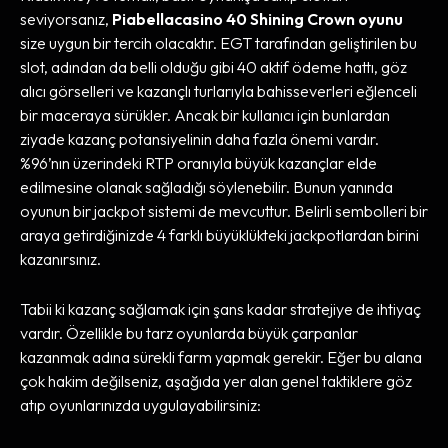
seviyorsanız,
Piabellacasino 40 Shining Crown oyunu
size uygun bir tercih olacaktır. EGT tarafından geliştirilen bu
slot, adından da belli olduğu gibi 40 aktif ödeme hattı, göz
alıcı görselleri ve kazançlı turlarıyla bahisseverleri eğlenceli
bir maceraya sürükler. Ancak bir kullanıcı için bunlardan
ziyade kazanç potansiyelinin daha fazla önemi vardır.
%96’nın üzerindeki RTP oranıyla büyük kazançlar elde
edilmesine olanak sağladığı söylenebilir. Bunun yanında
oyunun bir jackpot sistemi de mevcuttur. Belirli sembolleri bir
araya getirdiğinizde 4 farklı büyüklükteki jackpotlardan birini
kazanırsınız.
Tabii ki kazanç sağlamak için şans kadar stratejiye de ihtiyaç
vardır. Özellikle bu tarz oyunlarda büyük çarpanlar
kazanmak adına sürekli farm yapmak gerekir. Eğer bu alana
çok hakim değilseniz, aşağıda yer alan genel taktiklere göz
atıp oyunlarınızda uygulayabilirsiniz: