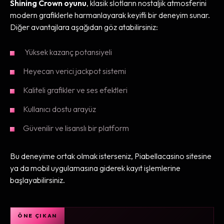
Shining Crown oyunu
, klasik slotların nostaljik atmosferini
modern grafiklerle harmanlayarak keyifli bir deneyim sunar.
Diğer avantajlara aşağıdan göz atabilirsiniz:
Yüksek kazanç potansiyeli
Heyecan verici jackpot sistemi
Kaliteli grafikler ve ses efektleri
Kullanıcı dostu arayüz
Güvenilir ve lisanslı bir platform
Bu deneyime ortak olmak isterseniz, Piabellacasino sitesine
ya da mobil uygulamasına giderek kayıt işlemlerine
başlayabilirsiniz.