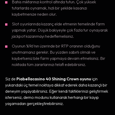
Bahis miktarınızı kontrol altında tutun. Çok yüksek
tutarlarda oynamak, hızlı bir şekilde kasanızı
kaybetmenize neden olur.
Slot oyunlarında kazanç elde etmenin temelinde farm
yapmak yatar. Düşük bakiyeyle çok fazla tur oynayarak
jackpot kazanmayı hedeflemelisiniz.
Oyunun %96’nın üzerinde bir RTP oranının olduğunu
unutmamanız gerekir. Bu yüzden sabırlı olmalı ve
kaybetseniz bile farm yapmaya devam etmelisiniz. Bir
noktada tüm zararlarınızı telafi edebilirsiniz.
Siz de
Piabellacasino 40 Shining Crown oyunu
için
yukarıdaki üç temel noktaya dikkat ederek daha kazançlı bir
deneyim yaşayabilirsiniz. Eğer kendi taktiklerinizi geliştirmek
isterseniz, demo modunu kullanarak herhangi bir kayıp
yaşamadan gerçekleştirebilirsiniz.