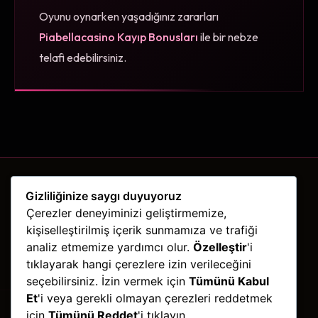
Oyunu oynarken yaşadığınız zararları
Piabellacasino Kayıp Bonusları
ile bir nebze
telafi edebilirsiniz.
Gizliliğinize saygı duyuyoruz
Çerezler deneyiminizi geliştirmemize,
kişiselleştirilmiş içerik sunmamıza ve trafiği
analiz etmemize yardımcı olur.
Özelleştir
'i
tıklayarak hangi çerezlere izin verileceğini
seçebilirsiniz. İzin vermek için
Tümünü Kabul
Piabellacasino, Anjouan lisanslı altyapısı, gerçek krupiyeli
Et
'i veya gerekli olmayan çerezleri reddetmek
canlı casinosu ve geniş spor bahisleriyle güvenilir bir oyun
için
Tümünü Reddet
'i tıklayın.