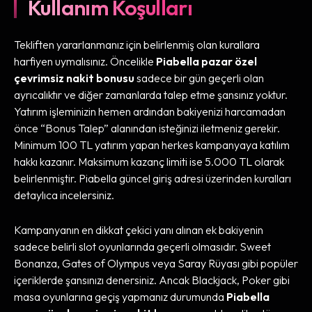
Kullanım Koşulları
Tekliften yararlanmanız için belirlenmiş olan kurallara
harfiyen uymalısınız. Öncelikle
Piabella pazar özel
çevrimsiz nakit bonusu
sadece bir gün geçerli olan
ayrıcalıktır ve diğer zamanlarda talep etme şansınız yoktur.
Yatırım işleminizin hemen ardından bakiyenizi harcamadan
önce “Bonus Talep” alanından isteğinizi iletmeniz gerekir.
Minimum 100 TL yatırım yapan herkes kampanyaya katılım
hakkı kazanır. Maksimum kazanç limiti ise 5.000 TL olarak
belirlenmiştir. Piabella güncel giriş adresi üzerinden kuralları
detaylıca incelersiniz.
Kampanyanın en dikkat çekici yanı alınan ek bakiyenin
sadece belirli slot oyunlarında geçerli olmasıdır. Sweet
Bonanza, Gates of Olympus veya Saray Rüyası gibi popüler
içeriklerde şansınızı denersiniz. Ancak Blackjack, Poker gibi
masa oyunlarına geçiş yapmanız durumunda
Piabella