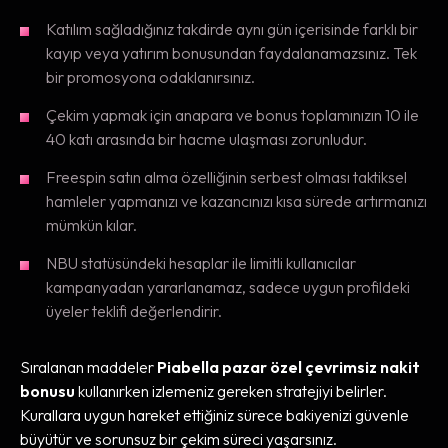
Katılım sağladığınız takdirde aynı gün içerisinde farklı bir
kayıp veya yatırım bonusundan faydalanamazsınız. Tek
bir promosyona odaklanırsınız.
Çekim yapmak için anapara ve bonus toplamınızın 10 ile
40 katı arasında bir hacme ulaşması zorunludur.
Freespin satın alma özelliğinin serbest olması taktiksel
hamleler yapmanızı ve kazancınızı kısa sürede artırmanızı
mümkün kılar.
NBU statüsündeki hesaplar ile limitli kullanıcılar
kampanyadan yararlanamaz, sadece uygun profildeki
üyeler teklifi değerlendirir.
Sıralanan maddeler
Piabella pazar özel çevrimsiz nakit
bonusu
kullanırken izlemeniz gereken stratejiyi belirler.
Kurallara uygun hareket ettiğiniz sürece bakiyenizi güvenle
büyütür ve sorunsuz bir çekim süreci yaşarsınız.