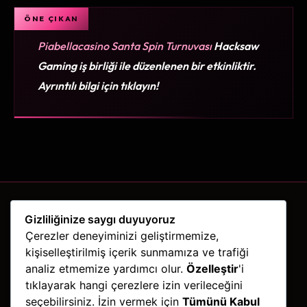
Piabellacasino Santa Spin Turnuvası
Hacksaw
Gaming iş birliği ile düzenlenen bir etkinliktir.
Ayrıntılı bilgi için tıklayın!
Gizliliğinize saygı duyuyoruz
Çerezler deneyiminizi geliştirmemize,
kişiselleştirilmiş içerik sunmamıza ve trafiği
analiz etmemize yardımcı olur.
Özelleştir
'i
tıklayarak hangi çerezlere izin verileceğini
seçebilirsiniz. İzin vermek için
Tümünü Kabul