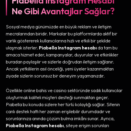
Piabella Instagram Hesabı
Ne Gibi Avantajlar Sağlar?
Sosyal medya günümüzde en büyük reklam ve iletişim
mecralarından biridir. Markalar bu platformlarda aktif bir
varlık göstererek kullanıcılarına hızlı ve etkili bir şekilde
ulaşmak isterler.
Piabella Instagram hesabı
da tam bu
amaca hizmet eder, kampanyalar, duyurular ve etkinlikler
buradan paylaşılır ve sizlerle doğrudan iletişim sağlanır.
Ancak yetkililerin asıl önceliği, yeni üyeler kazanmaktan
ziyade sizlerin sorunsuz bir deneyim yaşamanızdır.
Özellikle online bahis ve casino sektöründe sadık kullanıcılar
oluşturmak kaliteli müşteri desteği sunmaktan geçer.
Piabella bu konuda sizlere her türlü kolaylığı sağlar. Sitenin
canlı destek hattı her zaman erişilebilir durumdadır ve
sorunlarınıza anında çözüm bulma imkânı sunar. Ayrıca,
Piabella Instagram hesabı
, siteye erişim sorunları