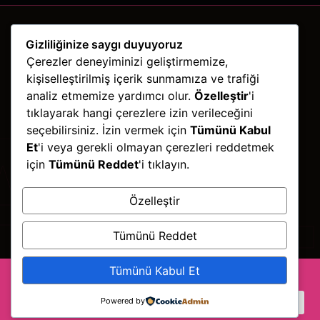
Gizliliğinize saygı duyuyoruz
Çerezler deneyiminizi geliştirmemize,
kişiselleştirilmiş içerik sunmamıza ve trafiği
Para Yatırma Ve Çekme
analiz etmemize yardımcı olur.
Özelleştir
'i
tıklayarak hangi çerezlere izin verileceğini
seçebilirsiniz. İzin vermek için
Tümünü Kabul
Piabellacasino, Anjouan lisanslı altyapısı, gerçek krupiyeli
Et
'i veya gerekli olmayan çerezleri reddetmek
canlı casinosu ve geniş spor bahisleriyle güvenilir bir oyun
için
Tümünü Reddet
'i tıklayın.
adresidir. Güncel giriş, para çekme ve bonuslar hakkında
merak ettiğiniz her şeyi sitemizdeki rehberde bulabilirsiniz.
Özelleştir
Tümünü Reddet
Tümünü Kabul Et
Piabellacasino © 2026. Tüm hakları saklıdır.
Powered by