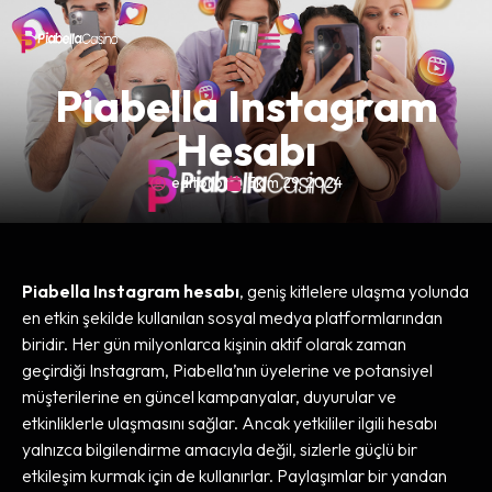
Piabella Instagram
Canlı Casino
Yeni Giriş
Para Çekme
X / Twitter Hesabı
Canlı Destek
Hesabı
editorpi
Ekim 29, 2024
Piabella Instagram hesabı
, geniş kitlelere ulaşma yolunda
en etkin şekilde kullanılan sosyal medya platformlarından
biridir. Her gün milyonlarca kişinin aktif olarak zaman
geçirdiği Instagram, Piabella’nın üyelerine ve potansiyel
müşterilerine en güncel kampanyalar, duyurular ve
etkinliklerle ulaşmasını sağlar. Ancak yetkililer ilgili hesabı
yalnızca bilgilendirme amacıyla değil, sizlerle güçlü bir
etkileşim kurmak için de kullanırlar. Paylaşımlar bir yandan