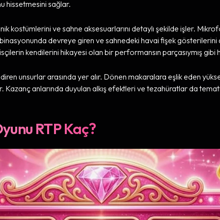
u hissetmesini sağlar.
nik kostümlerini ve sahne aksesuarlarını detaylı şekilde işler. Mikrofo
nasyonunda devreye giren ve sahnedeki havai fişek gösterilerini an
sçilerin kendilerini hikayesi olan bir performansın parçasıymış gibi 
iren unsurlar arasında yer alır. Dönen makaralara eşlik eden yüks
r. Kazanç anlarında duyulan alkış efektleri ve tezahüratlar da tematik d
 Oyunu RTP Kaç?