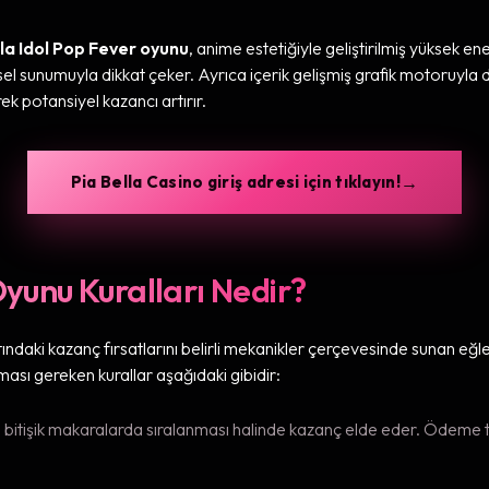
la Idol Pop Fever oyunu
, anime estetiğiyle geliştirilmiş yüksek enerj
el sunumuyla dikkat çeker. Ayrıca içerik gelişmiş grafik motoruyla 
ek potansiyel kazancı artırır.
Pia Bella Casino giriş adresi için tıklayın!
Oyunu Kuralları Nedir?
ltındaki kazanç fırsatlarını belirli mekanikler çerçevesinde sunan eğlen
lması gereken kurallar aşağıdaki gibidir:
 bitişik makaralarda sıralanması halinde kazanç elde eder. Ödeme 