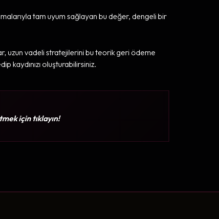
alamalarıyla tam uyum sağlayan bu değer, dengeli bir
 uzun vadeli stratejilerini bu teorik geri ödeme
ip kaydınızı oluşturabilirsiniz.
mek için tıklayın!