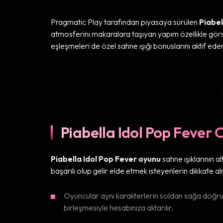
Pragmatic Play tarafından piyasaya sürülen
Piabel
atmosferini makaralara taşıyan yapım özellikle görs
eşleşmeleri de özel sahne ışığı bonuslarını aktif eder
Piabella Idol Pop Fever 
Piabella Idol Pop Fever oyunu
sahne ışıklarının a
başarılı olup gelir elde etmek isteyenlerin dikkate a
Oyuncular aynı karakterlerin soldan sağa doğru
birleşmesiyle hesabınıza aktarılır.