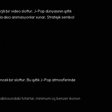
ili bir video slottur. J-Pop dünyasının ışıltılı
da akıcı animasyonlar sunar. Stratejik sembol
celi bir slottur. Bu ışıltılı J-Pop atmosferinde
tablosundaki tutarlar, minimum üç benzer ikonun