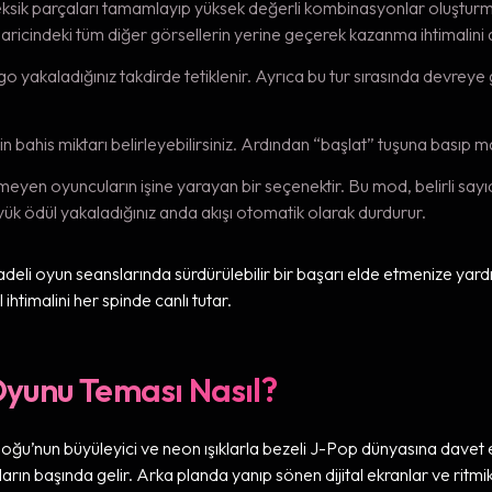
 eksik parçaları tamamlayıp yüksek değerli kombinasyonlar oluşturman
aricindeki tüm diğer görsellerin yerine geçerek kazanma ihtimalini a
yakaladığınız takdirde tetiklenir. Ayrıca bu tur sırasında devreye 
için bahis miktarı belirleyebilirsiniz. Ardından “başlat” tuşuna basıp m
yen oyuncuların işine yarayan bir seçenektir. Bu mod, belirli sayıd
 büyük ödül yakaladığınız anda akışı otomatik olarak durdurur.
vadeli oyun seanslarında sürdürülebilir bir başarı elde etmenize yard
 ihtimalini her spinde canlı tutar.
Oyunu Teması Nasıl?
 Doğu’nun büyüleyici ve neon ışıklarla bezeli J-Pop dünyasına davet 
yların başında gelir. Arka planda yanıp sönen dijital ekranlar ve ritmi