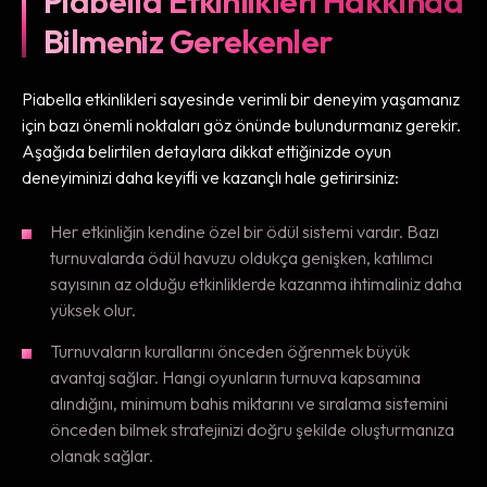
Piabella Etkinlikleri Hakkında
Bilmeniz Gerekenler
Piabella etkinlikleri sayesinde verimli bir deneyim yaşamanız
için bazı önemli noktaları göz önünde bulundurmanız gerekir.
Aşağıda belirtilen detaylara dikkat ettiğinizde oyun
deneyiminizi daha keyifli ve kazançlı hale getirirsiniz:
Her etkinliğin kendine özel bir ödül sistemi vardır. Bazı
turnuvalarda ödül havuzu oldukça genişken, katılımcı
sayısının az olduğu etkinliklerde kazanma ihtimaliniz daha
yüksek olur.
Turnuvaların kurallarını önceden öğrenmek büyük
avantaj sağlar. Hangi oyunların turnuva kapsamına
alındığını, minimum bahis miktarını ve sıralama sistemini
önceden bilmek stratejinizi doğru şekilde oluşturmanıza
olanak sağlar.