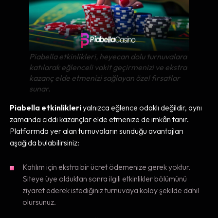
Piabella etkinlikleri, heyecan dolu turnuvalara
katılarak eğlenceli vakit geçirmenizi ve ekstra
kazanç elde etmenizi sağlayan özel fırsatlar
sunar.
Piabella etkinlikleri
yalnızca eğlence odaklı değildir, aynı
zamanda ciddi kazançlar elde etmenize de imkân tanır.
Platformda yer alan turnuvaların sunduğu avantajları
aşağıda bulabilirsiniz:
Katılım için ekstra bir ücret ödemenize gerek yoktur.
Siteye üye olduktan sonra ilgili etkinlikler bölümünü
ziyaret ederek istediğiniz turnuvaya kolay şekilde dahil
olursunuz.