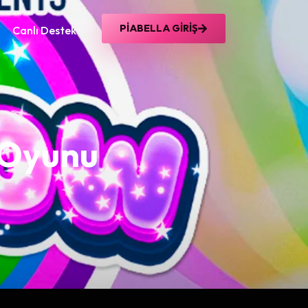
PİABELLA GİRİŞ
Canlı Destek
 Oyunu