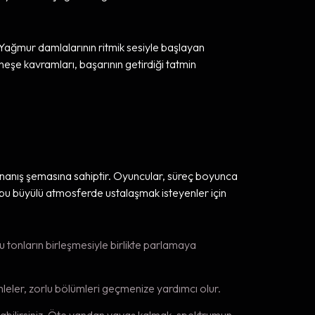
. Yağmur damlalarının ritmik sesiyle başlayan
eşe kavramları, başarının getirdiği tatmin
 oynanış şemasına sahiptir. Oyuncular, süreç boyunca
u büyülü atmosferde ustalaşmak isteyenler için
u tonların birleşmesiyle birlikte parlamaya
mleler, zorlu bölümleri geçmenize yardımcı olur.