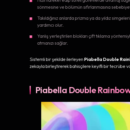
Hızlı hareket edip süreli görevlerde avantaj sa
sönmesine ve bölümün sıfırlanmasına sebebiyet
Takıldığınız anlarda prizma ya da yıldız simgeleri
yardımcı olur.
Yanlış yerleştirilen blokları çift tıklama yöntemi
atmanızı sağlar.
Sistemli bir şekilde ilerleyen
Piabella Double Rai
zekayla birleştirerek bahisçilere keyifli bir tecrübe
Piabella Double Rainbow 