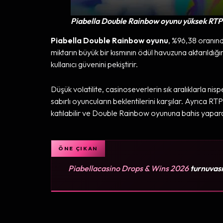
Piabella Double Rainbow oyunu yüksek RTP sa
Piabella Double Rainbow oyunu
, %96,38 oranınd
miktarın büyük bir kısmının ödül havuzuna aktarıldığ
kullanıcı güvenini pekiştirir.
Düşük volatilite, casinoseverlerin sık aralıklarla nis
sabırlı oyuncuların beklentilerini karşılar. Ayrıca RTP
katılabilir ve Double Rainbow oyununa bahis yaparak
Piabellacasino Drops & Wins 2026
turnuvası