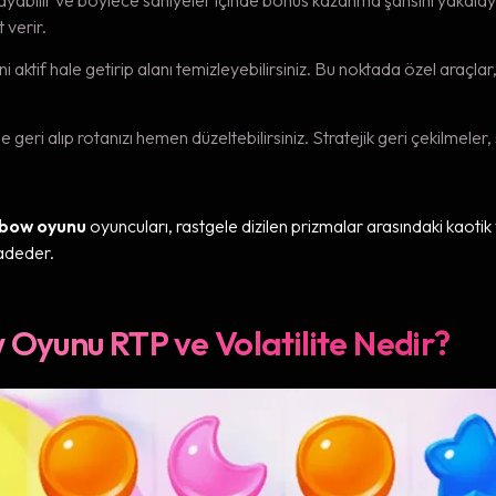
ğlayabilir ve böylece saniyeler içinde bonus kazanma şansını yakala
 verir.
ni aktif hale getirip alanı temizleyebilirsiniz. Bu noktada özel araçl
yle geri alıp rotanızı hemen düzeltebilirsiniz. Stratejik geri çekilme
nbow oyunu
oyuncuları, rastgele dizilen prizmalar arasındaki kaotik y
 vadeder.
Oyunu RTP ve Volatilite Nedir?