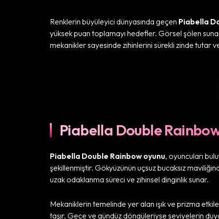
Renklerin büyüleyici dünyasında geçen
Piabella D
yüksek puan toplamayı hedefler. Görsel şölen sunan g
mekanikler sayesinde zihinlerini sürekli zinde tutar ve
Piabella Double Rainbow
Piabella Double Rainbow oyunu
, oyuncuları bulu
şekillenmiştir. Gökyüzünün uçsuz bucaksız maviliğinde
uzak odaklanma süreci ve zihinsel dinginlik sunar.
Mekaniklerin temelinde yer alan ışık ve prizma etkile
taşır. Gece ve gündüz döngüleriyse seviyelerin duygus