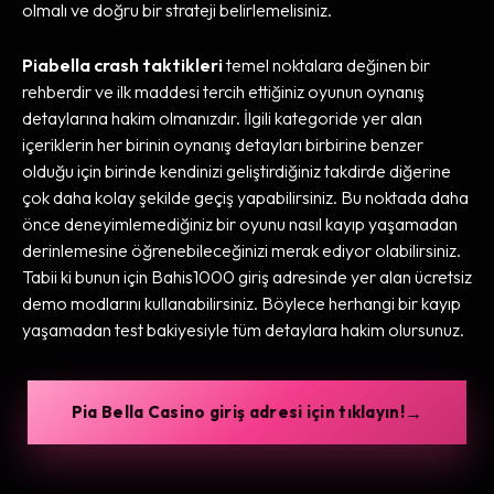
olmalı ve doğru bir strateji belirlemelisiniz.
Piabella crash taktikleri
temel noktalara değinen bir
rehberdir ve ilk maddesi tercih ettiğiniz oyunun oynanış
detaylarına hakim olmanızdır. İlgili kategoride yer alan
içeriklerin her birinin oynanış detayları birbirine benzer
olduğu için birinde kendinizi geliştirdiğiniz takdirde diğerine
çok daha kolay şekilde geçiş yapabilirsiniz. Bu noktada daha
önce deneyimlemediğiniz bir oyunu nasıl kayıp yaşamadan
derinlemesine öğrenebileceğinizi merak ediyor olabilirsiniz.
Tabii ki bunun için Bahis1000 giriş adresinde yer alan ücretsiz
demo modlarını kullanabilirsiniz. Böylece herhangi bir kayıp
yaşamadan test bakiyesiyle tüm detaylara hakim olursunuz.
Pia Bella Casino giriş adresi için tıklayın!