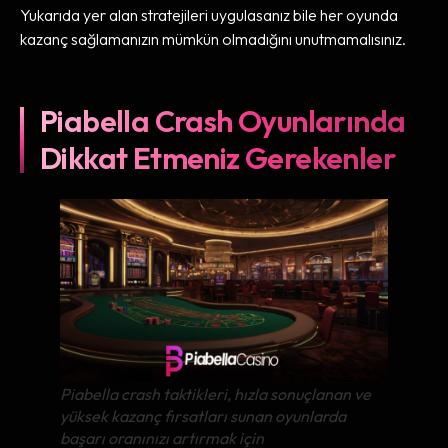
Yukarıda yer alan stratejileri uygulasanız bile her oyunda
kazanç sağlamanızın mümkün olmadığını unutmamalısınız.
Piabella Crash Oyunlarında
Dikkat Etmeniz Gerekenler
Piabella crash taktikleri, hızla sonuçlanan ve
yüksek kazanç fırsatları sunan oyunlarda
başarı oranınızı artırmak için