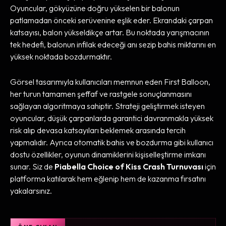
Oyuncular, gökyüzüne doğru yükselen bir balonun
patlamadan önceki serüvenine eşlik eder. Ekrandaki çarpan
katsayısı, balon yükseldikçe artar. Bu noktada yarışmacının
tek hedefi, balonun infilak edeceği anı sezip bahis miktarını en
yüksek noktada bozdurmaktır.
Görsel tasarımıyla kullanıcıları memnun eden First Balloon,
her turun tamamen şeffaf ve rastgele sonuçlanmasını
sağlayan algoritmaya sahiptir. Strateji geliştirmek isteyen
oyuncular, düşük çarpanlarda garantici davranmakla yüksek
risk alıp devasa katsayıları beklemek arasında tercih
yapmalıdır. Ayrıca otomatik bahis ve bozdurma gibi kullanıcı
dostu özellikler, oyunun dinamiklerini kişiselleştirme imkanı
sunar. Siz de
Piabella Choice of Kiss Crash Turnuvası
için
platforma katılarak hem eğlenip hem de kazanma fırsatını
yakalarsınız.