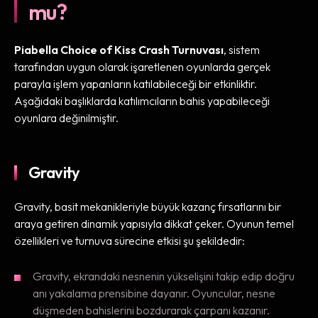
mu?
Piabella Choice of Kiss Crash Turnuvası
, sistem
tarafından uygun olarak işaretlenen oyunlarda gerçek
parayla işlem yapanların katılabileceği bir etkinliktir.
Aşağıdaki başlıklarda katılımcıların bahis yapabileceği
oyunlara değinilmiştir.
Gravity
Gravity, basit mekanikleriyle büyük kazanç fırsatlarını bir
araya getiren dinamik yapısıyla dikkat çeker. Oyunun temel
özellikleri ve turnuva sürecine etkisi şu şekildedir:
Gravity, ekrandaki nesnenin yükselişini takip edip doğru
anı yakalama prensibine dayanır. Oyuncular, nesne
düşmeden bahislerini bozdurarak çarpanı kazanır.