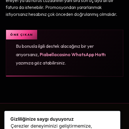
ehliyet ya da nüfus cüzdanının yanı sıra son üç aya ait bir
fatura da istenebilir. Promosyondan yararlanmak
istiyorsanız hesabınız çok önceden doğrulanmış olmalıdır.
Bu bonusla ilgili destek alacağınız bir yer
arıyorsanız,
Piabellacasino WhatsApp Hattı
yazımıza göz atabilirsiniz.
Gizliliğinize saygı duyuyoruz
Çerezler deneyiminizi geliştirmemize,