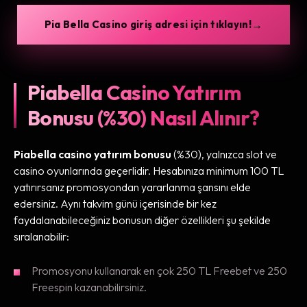
Pia Bella Casino giriş adresi için tıklayın!
Piabella Casino Yatırım
Bonusu (%30) Nasıl Alınır?
Piabella casino yatırım bonusu
(%30), yalnızca slot ve
casino oyunlarında geçerlidir. Hesabınıza minimum 100 TL
yatırırsanız promosyondan yararlanma şansını elde
edersiniz. Aynı takvim günü içerisinde bir kez
faydalanabileceğiniz bonusun diğer özellikleri şu şekilde
sıralanabilir:
Promosyonu kullanarak en çok 250 TL Freebet ve 250
Freespin kazanabilirsiniz.