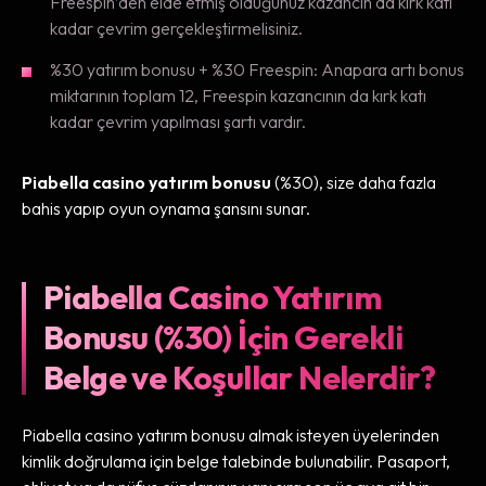
Freespin’den elde etmiş olduğunuz kazancın da kırk katı
kadar çevrim gerçekleştirmelisiniz.
%30 yatırım bonusu + %30 Freespin: Anapara artı bonus
miktarının toplam 12, Freespin kazancının da kırk katı
kadar çevrim yapılması şartı vardır.
Piabella casino yatırım bonusu
(%30), size daha fazla
bahis yapıp oyun oynama şansını sunar.
Piabella Casino Yatırım
Bonusu (%30) İçin Gerekli
Belge ve Koşullar Nelerdir?
Piabella casino yatırım bonusu almak isteyen üyelerinden
kimlik doğrulama için belge talebinde bulunabilir. Pasaport,