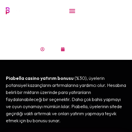
Piabella Casino Yatırım
Canlı Casino
Yeni Giriş
Para Çekme
X / Twitter Hesabı
Canlı Destek
Bonusu (%30)
editorpi
Nisan 3, 2024
Piabella casino yatırım bonusu
(%30), üyelerin
potansiyel kazançlarını artırmalarına yardımcı olur. Hesabına
belirli bir miktarın üzerinde para yatıranların
faydalanabileceği bir seçenektir. Daha çok bahis yapmayı
ve oyun oynamayı mümkün kılar. Piabella, üyelerinin sitede
geçirdiği vakti artırmak ve onları yatırım yapmaya teşvik
etmek için bu bonusu sunar.