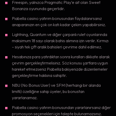
Freespin, yalnızca Pragmatic Play’e ait olan Sweet
Bonanza oyununda geçerlidir.
Piabella casino yatırım bonusundan faydalanırsanız
anaparanızın en çok on katı kadar çekim yapabilirsiniz.
Lightning, Quantum ve diğer çarpanlı rulet oyunlarında
maksimum 18 sayı olarak bahis alımına izin verilir. Kırmızı
– siyah tek çift aralık bahisleri çevrime dahil edilmez.
Hesabınıza para yatırdıktan sonra kuralları dikkate alarak
çevrim gerçekleştirmelisiniz. Söz konusu şartlara uygun
hareket etmezseniz Piabella bakiyenizde düzenlemeler
gerçekleştirme hakkına sahiptir.
NBU (No Bonus User) ve SFM (herhangi bir alanda
limitli) özelliğine sahip üyeler, bu bonustan
yararlanamaz.
Piabella casino yatırım bonusundan yararlanırsanız diğer
promosyon seçenekleri için talepte bulunamazsınız.