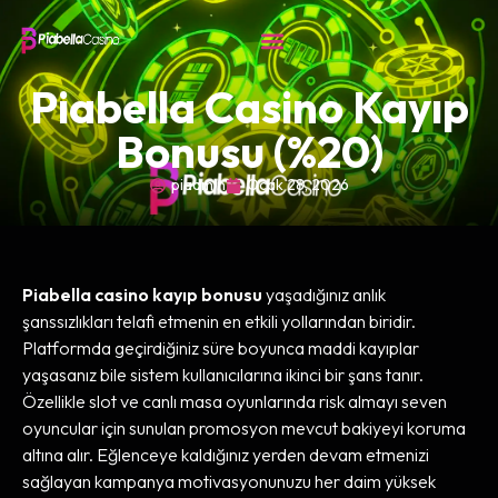
Piabella Casino Kayıp
Bonusu (%20)
piadmin
Ocak 28, 2026
Piabella casino kayıp bonusu
yaşadığınız anlık
şanssızlıkları telafi etmenin en etkili yollarından biridir.
Platformda geçirdiğiniz süre boyunca maddi kayıplar
yaşasanız bile sistem kullanıcılarına ikinci bir şans tanır.
Özellikle slot ve canlı masa oyunlarında risk almayı seven
oyuncular için sunulan promosyon mevcut bakiyeyi koruma
altına alır. Eğlenceye kaldığınız yerden devam etmenizi
sağlayan kampanya motivasyonunuzu her daim yüksek