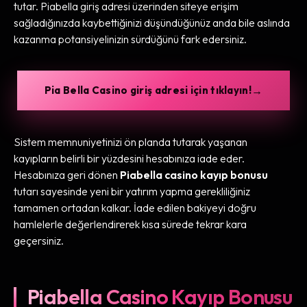
tutar. Piabella giriş adresi üzerinden siteye erişim
sağladığınızda kaybettiğinizi düşündüğünüz anda bile aslında
kazanma potansiyelinizin sürdüğünü fark edersiniz.
Pia Bella Casino giriş adresi için tıklayın!
Sistem memnuniyetinizi ön planda tutarak yaşanan
kayıpların belirli bir yüzdesini hesabınıza iade eder.
Hesabınıza geri dönen
Piabella casino kayıp bonusu
tutarı sayesinde yeni bir yatırım yapma gerekliliğiniz
tamamen ortadan kalkar. İade edilen bakiyeyi doğru
hamlelerle değerlendirerek kısa sürede tekrar kara
geçersiniz.
Piabella Casino Kayıp Bonusu