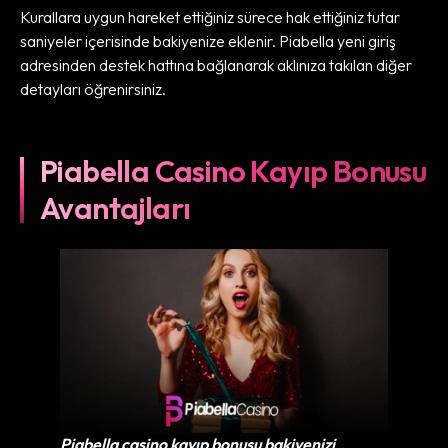
Kurallara uygun hareket ettiğiniz sürece hak ettiğiniz tutar
saniyeler içerisinde bakiyenize eklenir. Piabella yeni giriş
adresinden destek hattına bağlanarak aklınıza takılan diğer
detayları öğrenirsiniz.
Piabella Casino Kayıp Bonusu
Avantajları
Piabella casino kayıp bonusu bakiyenizi