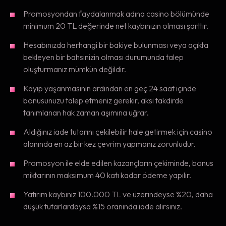
Promosyondan faydalanmak adına casino bölümünde
minimum 20 TL değerinde net kaybınızın olması şarttır.
Hesabınızda herhangi bir bakiye bulunması veya açıkta
bekleyen bir bahsinizin olması durumunda talep
oluşturmanız mümkün değildir.
Kayıp yaşanmasının ardından en geç 24 saat içinde
bonusunuzu talep etmeniz gerekir, aksi takdirde
tanımlanan hak zaman aşımına uğrar.
Aldığınız iade tutarını çekilebilir hale getirmek için casino
alanında en az bir kez çevrim yapmanız zorunludur.
Promosyon ile elde edilen kazançların çekiminde, bonus
miktarının maksimum 40 katı kadar ödeme yapılır.
Yatırım kaybınız 100.000 TL ve üzerindeyse %20, daha
düşük tutarlardaysa %15 oranında iade alırsınız.