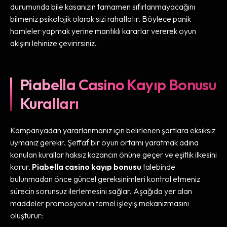
durumunda bile kasanızın tamamen sıfırlanmayacağını
bilmeniz psikolojik olarak sizi rahatlatır. Böylece panik
hamleler yapmak yerine mantıklı kararlar vererek oyun
akışını lehinize çevirirsiniz.
Piabella Casino Kayıp Bonusu
Kuralları
Kampanyadan yararlanmanız için belirlenen şartlara eksiksiz
uymanız gerekir. Şeffaf bir oyun ortamı yaratmak adına
konulan kurallar haksız kazancın önüne geçer ve eşitlik ilkesini
korur.
Piabella casino kayıp bonusu
talebinde
bulunmadan önce güncel gereksinimleri kontrol etmeniz
sürecin sorunsuz ilerlemesini sağlar. Aşağıda yer alan
maddeler promosyonun temel işleyiş mekanizmasını
oluşturur: