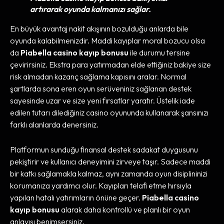
artırarak oyunda kalmanızı sağlar.
En büyük avantaj nakit akışının bozulduğu anlarda bile
oyunda kalabilmenizdir. Maddi kayıplar moral bozucu olsa
da
Piabella casino kayıp bonusu
ile durumu tersine
çevirirsiniz. Ekstra para yatırmadan elde ettiğiniz bakiye size
risk almadan kazanç sağlama kapısını aralar. Normal
şartlarda sona eren oyun serüveniniz sağlanan destek
sayesinde uzar ve size yeni fırsatlar yaratır. Üstelik iade
edilen tutarı dilediğiniz casino oyununda kullanarak şansınızı
farklı alanlarda denersiniz.
Platformun sunduğu finansal destek sadakat duygusunu
pekiştirir ve kullanıcı deneyimini zirveye taşır. Sadece maddi
bir katkı sağlamakla kalmaz, aynı zamanda oyun disiplininizi
korumanıza yardımcı olur. Kayıpları telafi etme hırsıyla
yapılan hatalı yatırımların önüne geçer.
Piabella casino
kayıp bonusu
alarak daha kontrollü ve planlı bir oyun
anlayışı benimsersiniz.