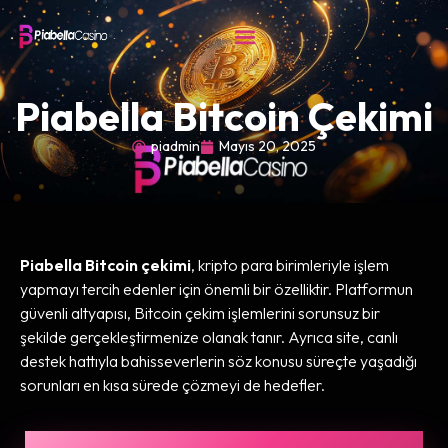
Canlı Casino
Yeni Giriş
Para Çekme
X / Twitter Hesabı
Canlı Destek
Piabella Bitcoin Çekimi
piadmin
Mayıs 20, 2025
Piabella Bitcoin çekimi
, kripto para birimleriyle işlem
yapmayı tercih edenler için önemli bir özelliktir. Platformun
güvenli altyapısı, Bitcoin çekim işlemlerini sorunsuz bir
şekilde gerçekleştirmenize olanak tanır. Ayrıca site, canlı
destek hattıyla bahisseverlerin söz konusu süreçte yaşadığı
sorunları en kısa sürede çözmeyi de hedefler.