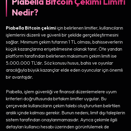
Piabella Bitcoin Çekimi Limiti
Nedir?
Piabella Bitcoin çekimi
için belirlenen limitler, kullanıcıların
işlemlerini düzenli ve güvenli bir şekilde gerçekleştirmesini
sağlar. Minimum çekim tutarının 1 TL olması, bahisseverlerin
küçük kazançlarına erişebilmesine olanak tanır. Öte yandan
platform tarafından belirlenen maksimum çekim limiti ise
5.000.000 TL’dir. Söz konusu husus, bahis ve oyunlar
aracılığıyla büyük kazançlar elde eden oyuncular için önemli
bir avantajdır.
Piabella, işlem güvenliği ve finansal düzenlemelere uyum
kriterleri doğrultusunda birtakım limitler uygular. Bu
çerçevede kullanıcıların çekim talebi oluştururken belirtilen
aralık içinde kalması gerekir. Bunun nedeni, limit dışı taleplerin
sistem tarafından onaylanmamasıdır. Ayrıca çekimle ilgili
detayları kullanıcı hesabı üzerinden görüntülemek de