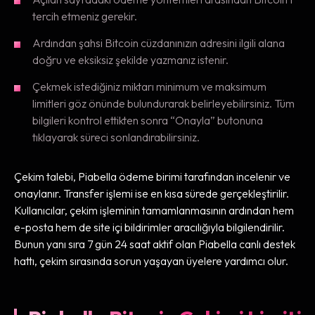
tercih etmeniz gerekir.
Ardından şahsi Bitcoin cüzdanınızın adresini ilgili alana
doğru ve eksiksiz şekilde yazmanız istenir.
Çekmek istediğiniz miktarı minimum ve maksimum
limitleri göz önünde bulundurarak belirleyebilirsiniz. Tüm
bilgileri kontrol ettikten sonra “Onayla” butonuna
tıklayarak süreci sonlandırabilirsiniz.
Çekim talebi, Piabella ödeme birimi tarafından incelenir ve
onaylanır. Transfer işlemi ise en kısa sürede gerçekleştirilir.
Kullanıcılar, çekim işleminin tamamlanmasının ardından hem
e-posta hem de site içi bildirimler aracılığıyla bilgilendirilir.
Bunun yanı sıra 7 gün 24 saat aktif olan Piabella canlı destek
hattı, çekim sırasında sorun yaşayan üyelere yardımcı olur.