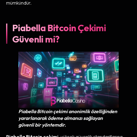
mümkündür.
Piabella Bitcoin Çekimi
Güvenli mi?
Piabella Bitcoin çekimi anonimlik özelliğinden
yararlanarak ödeme almanızı sağlayan
güvenli bir yöntemdir.
Piabella Bitcoin çekimi
, yüksek güvenlik standartlarına