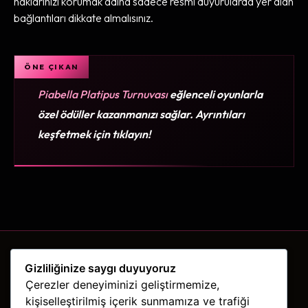
haklarınızı korumak adına sadece resmi duyurularda yer alan
bağlantıları dikkate almalısınız.
Piabella Platipus Turnuvası
eğlenceli oyunlarla
özel ödüller kazanmanızı sağlar. Ayrıntıları
keşfetmek için tıklayın!
Gizliliğinize saygı duyuyoruz
Çerezler deneyiminizi geliştirmemize,
kişiselleştirilmiş içerik sunmamıza ve trafiği