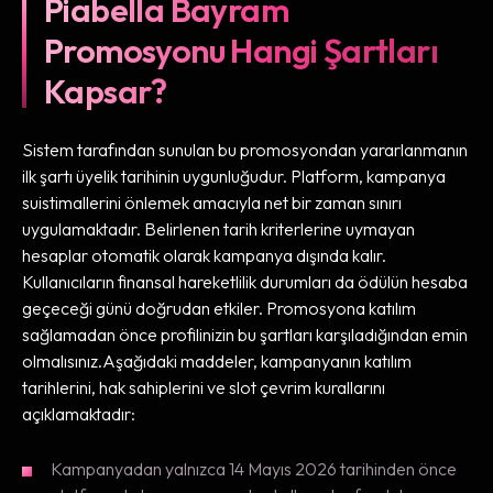
Piabella Bayram
Promosyonu Hangi Şartları
Kapsar?
Sistem tarafından sunulan bu promosyondan yararlanmanın
ilk şartı üyelik tarihinin uygunluğudur. Platform, kampanya
suistimallerini önlemek amacıyla net bir zaman sınırı
uygulamaktadır. Belirlenen tarih kriterlerine uymayan
hesaplar otomatik olarak kampanya dışında kalır.
Kullanıcıların finansal hareketlilik durumları da ödülün hesaba
geçeceği günü doğrudan etkiler. Promosyona katılım
sağlamadan önce profilinizin bu şartları karşıladığından emin
olmalısınız.Aşağıdaki maddeler, kampanyanın katılım
tarihlerini, hak sahiplerini ve slot çevrim kurallarını
açıklamaktadır:
Kampanyadan yalnızca 14 Mayıs 2026 tarihinden önce