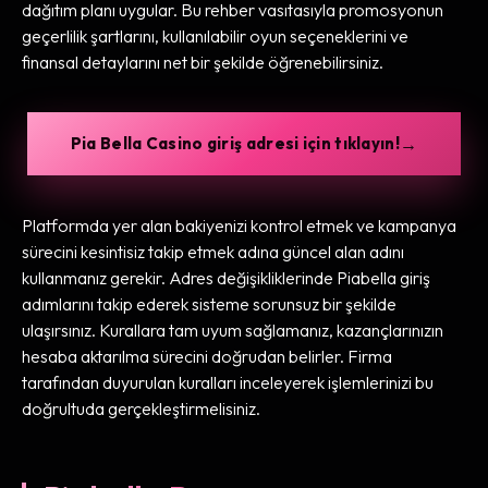
dağıtım planı uygular. Bu rehber vasıtasıyla promosyonun
geçerlilik şartlarını, kullanılabilir oyun seçeneklerini ve
finansal detaylarını net bir şekilde öğrenebilirsiniz.
Pia Bella Casino giriş adresi için tıklayın!
Platformda yer alan bakiyenizi kontrol etmek ve kampanya
sürecini kesintisiz takip etmek adına güncel alan adını
kullanmanız gerekir. Adres değişikliklerinde Piabella giriş
adımlarını takip ederek sisteme sorunsuz bir şekilde
ulaşırsınız. Kurallara tam uyum sağlamanız, kazançlarınızın
hesaba aktarılma sürecini doğrudan belirler. Firma
tarafından duyurulan kuralları inceleyerek işlemlerinizi bu
doğrultuda gerçekleştirmelisiniz.