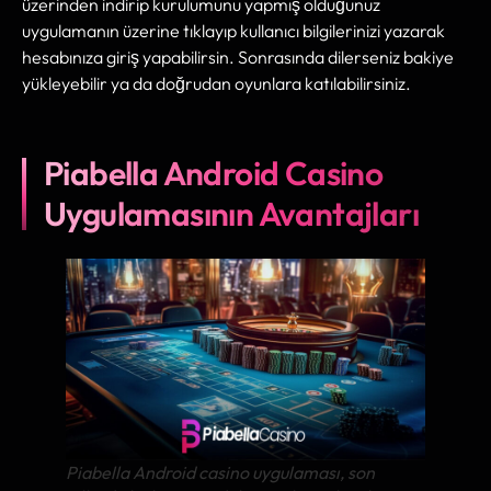
üzerinden indirip kurulumunu yapmış olduğunuz
uygulamanın üzerine tıklayıp kullanıcı bilgilerinizi yazarak
hesabınıza giriş yapabilirsin. Sonrasında dilerseniz bakiye
yükleyebilir ya da doğrudan oyunlara katılabilirsiniz.
Piabella Android Casino
Uygulamasının Avantajları
Piabella Android casino uygulaması, son