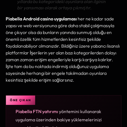
yıllarda bu kategorideki oyunlara olan ilginin
bir yansıması olarak ortaya çıkmıştır.
Piabella Android casino uygulaması
her ne kadar sade
yapısı ve web versiyonuna göre daha stabil çalışmasıyla
öne çıkıyor olsa da bunların yanında sunmuş olduğu en
önemli özellik tüm hizmetlerden kesintisiz şekilde
faydalanabiliyor olmanızdır. Bildiğiniz üzere yabancı lisanslı
platformlar İşerilerin yer alan bazı kategorilerden dolayı
zaman zaman erişim engelleriyle karşı karşıya kalırlar.
İşte tam da bu noktada indirmiş olduğunuz uygulama
sayesinde herhangi bir engele takılmadan oyunlara
kesintisiz şekilde erişim sağlarsınız.
Piabella FTN yatırımı
yöntemini kullanarak
uygulama üzerinden bakiye yüklemelerinizi