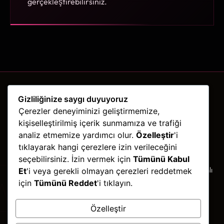
gerçekleştirebilirsiniz.
Gizliliğinize saygı duyuyoruz
Çerezler deneyiminizi geliştirmemize,
kişiselleştirilmiş içerik sunmamıza ve trafiği
analiz etmemize yardımcı olur.
Özelleştir
'i
tıklayarak hangi çerezlere izin verileceğini
seçebilirsiniz. İzin vermek için
Tümünü Kabul
Piabellacasino, Anjouan lisanslı altyapısı, gerçek krupiyeli canlı
Et
'i veya gerekli olmayan çerezleri reddetmek
casinosu ve geniş spor bahisleriyle güvenilir bir oyun
için
Tümünü Reddet
'i tıklayın.
adresidir. Güncel giriş, para çekme ve bonuslar hakkında
merak ettiğiniz her şeyi sitemizdeki rehberde bulabilirsiniz.
Özelleştir