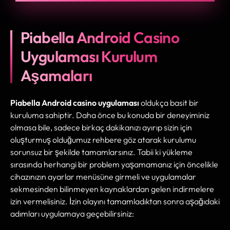
Piabella Android Casino
Uygulaması Kurulum
Aşamaları
Piabella Android casino uygulaması
oldukça basit bir
kuruluma sahiptir. Daha önce bu konuda bir deneyiminiz
olmasa bile, sadece birkaç dakikanızı ayırıp sizin için
oluşturmuş olduğumuz rehbere göz atarak kurulumu
sorunsuz bir şekilde tamamlarsınız. Tabii ki yükleme
sırasında herhangi bir problem yaşamamanız için öncelikle
cihazınızın ayarlar menüsüne girmeli ve uygulamalar
sekmesinden bilinmeyen kaynaklardan gelen indirmelere
izin vermelisiniz. İzin olayını tamamladıktan sonra aşağıdaki
adımları uygulamaya geçebilirsiniz: