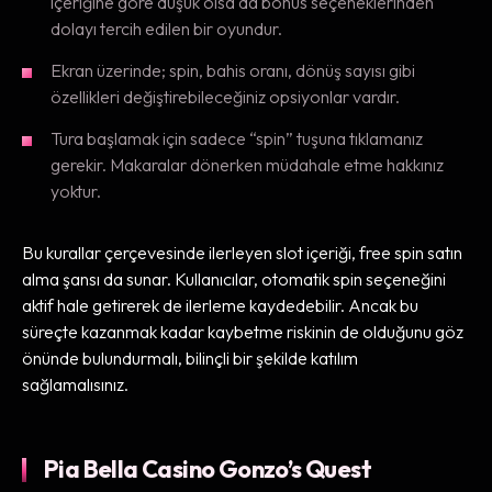
içeriğine göre düşük olsa da bonus seçeneklerinden
dolayı tercih edilen bir oyundur.
Ekran üzerinde; spin, bahis oranı, dönüş sayısı gibi
özellikleri değiştirebileceğiniz opsiyonlar vardır.
Tura başlamak için sadece “spin” tuşuna tıklamanız
gerekir. Makaralar dönerken müdahale etme hakkınız
yoktur.
Bu kurallar çerçevesinde ilerleyen slot içeriği, free spin satın
alma şansı da sunar. Kullanıcılar, otomatik spin seçeneğini
aktif hale getirerek de ilerleme kaydedebilir. Ancak bu
süreçte kazanmak kadar kaybetme riskinin de olduğunu göz
önünde bulundurmalı, bilinçli bir şekilde katılım
sağlamalısınız.
Pia Bella Casino Gonzo’s Quest