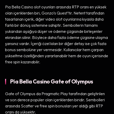
Pia Bella Casino slot oyunları arasında RTP oranı en yüksek
olan içeriklerden biri, Gonzo’s Quest’tir. Netent tarafından
tasarlanan içerik, diğer video slot oyunlarına kıyasla daha
farklı bir dönüş sistemine sahiptir. Sembollerin tamamı
yukarıdan aşağıya düşer ve ödeme çizgisinde birleşenler
ekrandan silinir. Böylece daha fazla ödeme çizgisine ulaşma
şansınız vardır. İçeriği özel kılan bir diğer detay ise çok fazla
bonus sembolüne yer vermesidir. Kullanıcılar hem çarpan
yükseltme özelliğinden yararlanabilir hem de oyun içerisinde
free spin kazanabilir.
Pia Bella Casino Gate of Olympus
Gate of Olympus da Pragmatic Play tarafından geliştirilen
ve son derece popüler olan içeriklerden biridir. Sembolleri
arasında Scatter ve free spin bonusları yer aldığı gibi RTP
oranı da yüksektir.