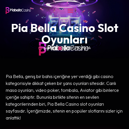
Pia Bella Casino Slot
Oyunları
piadmin
Şubat 25, 2024
Pia Bella, geniş bir bahis içeriğine yer verdiği gibi casino
kategorisiyle dikkat çeken bir şans oyunları sitesidir. Canlı
masa oyunları, video poker, tombala, Aviator gibi binlerce
içeriğe sahiptir. Bununla birlikte sitenin en sevilen
kategorilerinden biri, Pia Bella Casino slot oyunları
sayfasıdır. İçeriğimizde, sitenin en popüler slotlarını sizler için
anlattık!