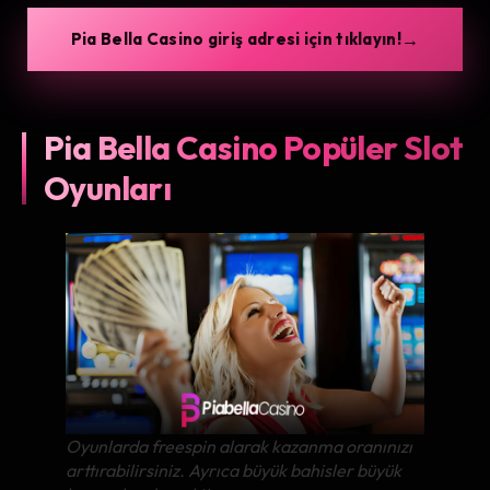
Pia Bella Casino giriş adresi için tıklayın!
Pia Bella Casino Popüler Slot
Oyunları
Oyunlarda freespin alarak kazanma oranınızı
arttırabilirsiniz. Ayrıca büyük bahisler büyük