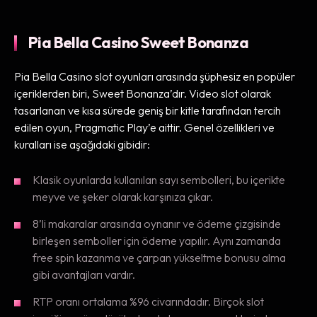
Pia Bella Casino Sweet Bonanza
Pia Bella Casino slot oyunları arasında şüphesiz en popüler
içeriklerden biri, Sweet Bonanza’dır. Video slot olarak
tasarlanan ve kısa sürede geniş bir kitle tarafından tercih
edilen oyun, Pragmatic Play’e aittir. Genel özellikleri ve
kuralları ise aşağıdaki gibidir:
Klasik oyunlarda kullanılan sayı sembolleri, bu içerikte
meyve ve şeker olarak karşınıza çıkar.
8’li makaralar arasında oynanır ve ödeme çizgisinde
birleşen semboller için ödeme yapılır. Aynı zamanda
free spin kazanma ve çarpan yükseltme bonusu alma
gibi avantajları vardır.
RTP oranı ortalama %96 civarındadır. Birçok slot