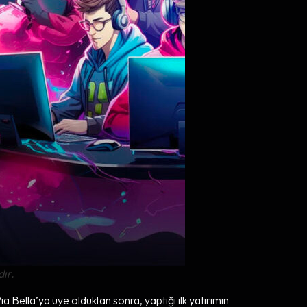
ır.
 Bella’ya üye olduktan sonra, yaptığı ilk yatırımın