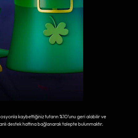
syonla kaybettiğiniz tutarın %10’unu geri alabilir ve
nlı destek hattına bağlanarak talepte bulunmaktır.