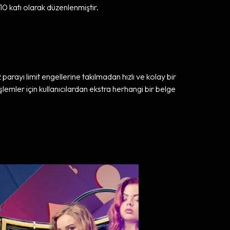
10 katı olarak düzenlenmiştir.
parayı limit engellerine takılmadan hızlı ve kolay bir
şlemler için kullanıcılardan ekstra herhangi bir belge