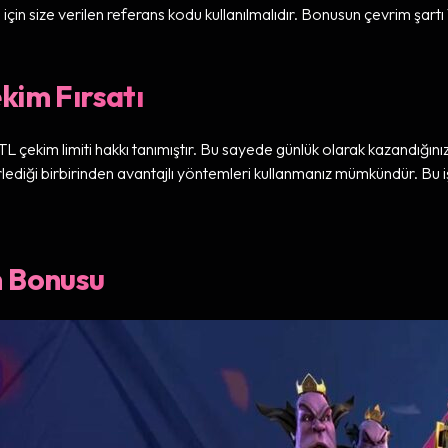
için size verilen referans kodu kullanılmalıdır. Bonusun çevrim şartı 
kim Fırsatı
 çekim limiti hakkı tanımıştır. Bu sayede günlük olarak kazandığınız 
elirlediği birbirinden avantajlı yöntemleri kullanmanız mümkündür. Bu i
n Bonusu