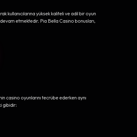
rak kullanıcılarına yüksek kaliteli ve adil bir oyun
devam etmektedir. Pia Bella Casino bonusları,
nin casino oyunlarını tecrübe ederken aynı
gibidir: